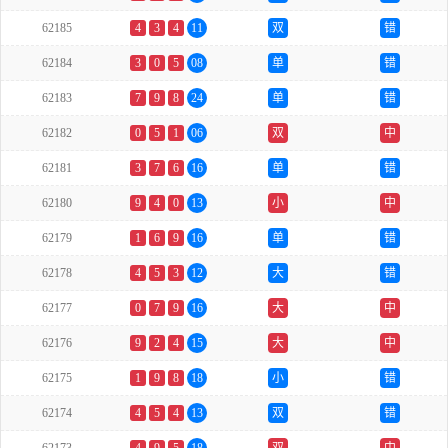
62185
4
3
4
11
双
错
62184
3
0
5
08
单
错
62183
7
9
8
24
单
错
62182
0
5
1
06
双
中
62181
3
7
6
16
单
错
62180
9
4
0
13
小
中
62179
1
6
9
16
单
错
62178
4
5
3
12
大
错
62177
0
7
9
16
大
中
62176
9
2
4
15
大
中
62175
1
9
8
18
小
错
62174
4
5
4
13
双
错