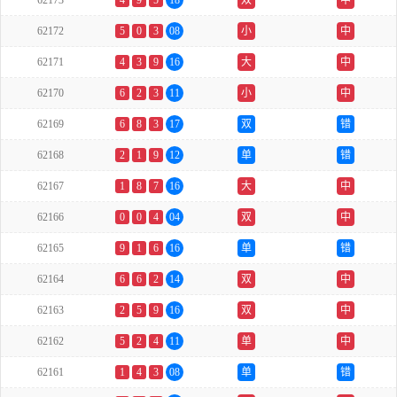
62173
4
9
5
18
双
中
62172
5
0
3
08
小
中
62171
4
3
9
16
大
中
62170
6
2
3
11
小
中
62169
6
8
3
17
双
错
62168
2
1
9
12
单
错
62167
1
8
7
16
大
中
62166
0
0
4
04
双
中
62165
9
1
6
16
单
错
62164
6
6
2
14
双
中
62163
2
5
9
16
双
中
62162
5
2
4
11
单
中
62161
1
4
3
08
单
错