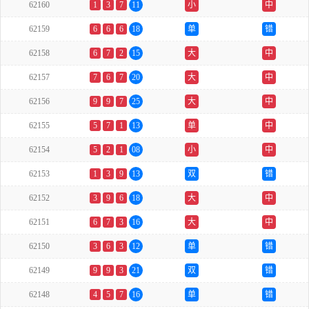
62160
1
3
7
11
小
中
62159
6
6
6
18
单
错
62158
6
7
2
15
大
中
62157
7
6
7
20
大
中
62156
9
9
7
25
大
中
62155
5
7
1
13
单
中
62154
5
2
1
08
小
中
62153
1
3
9
13
双
错
62152
3
9
6
18
大
中
62151
6
7
3
16
大
中
62150
3
6
3
12
单
错
62149
9
9
3
21
双
错
62148
4
5
7
16
单
错