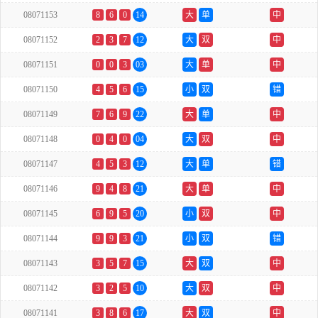
08071153
8
6
0
14
大
单
中
08071152
2
3
7
12
大
双
中
08071151
0
0
3
03
大
单
中
08071150
4
5
6
15
小
双
错
08071149
7
6
9
22
大
单
中
08071148
0
4
0
04
大
双
中
08071147
4
5
3
12
大
单
错
08071146
9
4
8
21
大
单
中
08071145
6
9
5
20
小
双
中
08071144
9
9
3
21
小
双
错
08071143
3
5
7
15
大
双
中
08071142
3
2
5
10
大
双
中
08071141
3
8
6
17
大
双
中