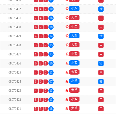
08070433
9
0
2
11
殺
中
小双
08070432
4
4
2
10
殺
错
大单
08070431
7
4
5
16
殺
中
小单
08070430
6
7
5
18
殺
中
大双
08070429
4
5
5
14
殺
错
大双
08070428
3
5
7
15
殺
中
小双
08070427
1
6
6
13
殺
中
小双
08070426
6
3
1
10
殺
错
大双
08070425
4
2
5
11
殺
中
小单
08070424
3
0
4
07
殺
错
大单
08070423
4
4
5
13
殺
中
小双
08070422
8
3
2
13
殺
中
大单
08070421
5
5
8
18
殺
中