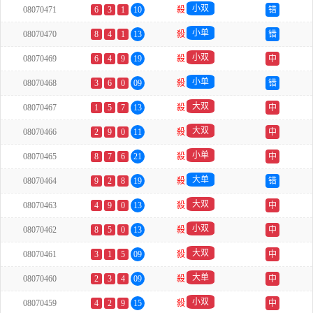
小双
08070471
6
3
1
10
殺
错
小单
08070470
8
4
1
13
殺
错
小双
08070469
6
4
9
19
殺
中
小单
08070468
3
6
0
09
殺
错
大双
08070467
1
5
7
13
殺
中
大双
08070466
2
9
0
11
殺
中
小单
08070465
8
7
6
21
殺
中
大单
08070464
9
2
8
19
殺
错
大双
08070463
4
9
0
13
殺
中
小双
08070462
8
5
0
13
殺
中
大双
08070461
3
1
5
09
殺
中
大单
08070460
2
3
4
09
殺
中
小双
08070459
4
2
9
15
殺
中