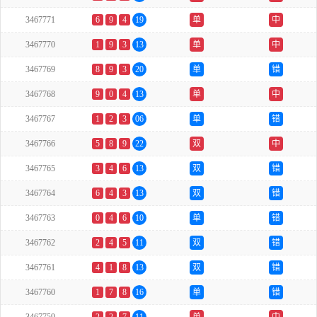
3467771
6
9
4
19
单
中
3467770
1
9
3
13
单
中
3467769
8
9
3
20
单
错
3467768
9
0
4
13
单
中
3467767
1
2
3
06
单
错
3467766
5
8
9
22
双
中
3467765
3
4
6
13
双
错
3467764
6
4
3
13
双
错
3467763
0
4
6
10
单
错
3467762
2
4
5
11
双
错
3467761
4
1
8
13
双
错
3467760
1
7
8
16
单
错