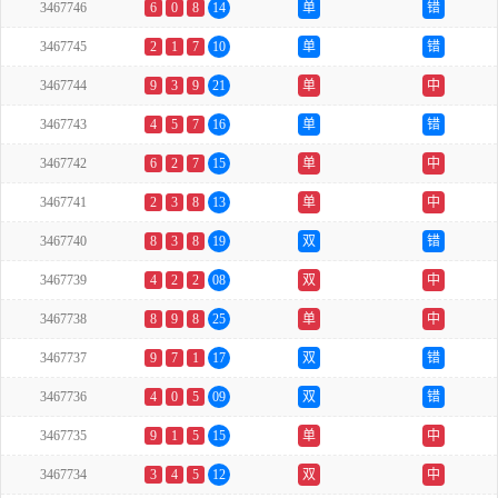
3467746
6
0
8
14
单
错
3467745
2
1
7
10
单
错
3467744
9
3
9
21
单
中
3467743
4
5
7
16
单
错
3467742
6
2
7
15
单
中
3467741
2
3
8
13
单
中
3467740
8
3
8
19
双
错
3467739
4
2
2
08
双
中
3467738
8
9
8
25
单
中
3467737
9
7
1
17
双
错
3467736
4
0
5
09
双
错
3467735
9
1
5
15
单
中
3467734
3
4
5
12
双
中