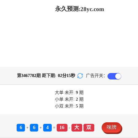
永久预测:28yc.com
第
3467782
期 距下期:
02
分
15
秒
广告开关：
大单
未开:
9
期
小单
未开:
2
期
小双
未开:
5
期
6
6
4
16
大
双
咪牌
+
+
=
-