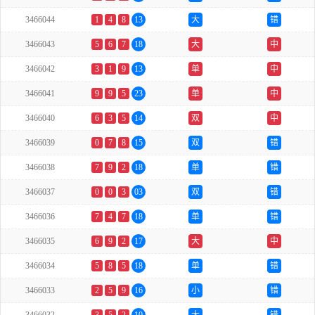
3466044
1
4
8
13
大
错
3466043
5
6
7
18
大
中
3466042
3
1
9
13
单
中
3466041
9
9
5
23
单
中
3466040
6
3
5
14
双
中
3466039
0
7
8
15
双
错
3466038
7
9
2
18
单
错
3466037
0
0
3
03
双
错
3466036
7
4
7
18
单
错
3466035
6
9
2
17
大
中
3466034
5
8
5
18
单
错
3466033
2
5
9
16
小
错