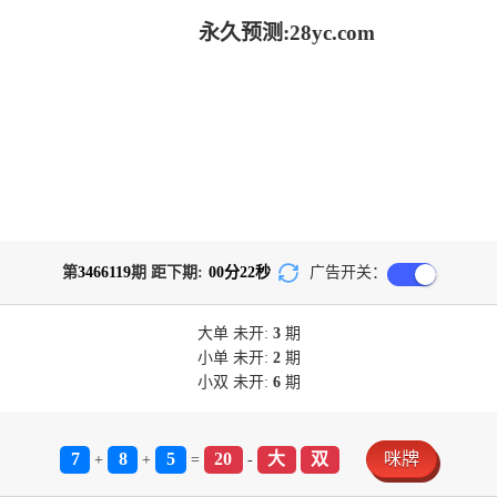
永久预测:28yc.com
第
3466119
期 距下期:
00
分
22
秒
广告开关：
大单
未开:
3
期
小单
未开:
2
期
小双
未开:
6
期
7
8
5
20
大
双
咪牌
+
+
=
-