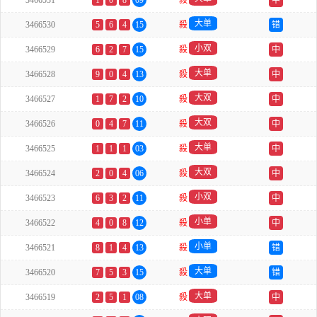
3466531
1
0
8
09
殺
中
大单
3466530
5
6
4
15
殺
错
小双
3466529
6
2
7
15
殺
中
大单
3466528
9
0
4
13
殺
中
大双
3466527
1
7
2
10
殺
中
大双
3466526
0
4
7
11
殺
中
大单
3466525
1
1
1
03
殺
中
大双
3466524
2
0
4
06
殺
中
小双
3466523
6
3
2
11
殺
中
小单
3466522
4
0
8
12
殺
中
小单
3466521
8
1
4
13
殺
错
大单
3466520
7
5
3
15
殺
错
大单
3466519
2
5
1
08
殺
中