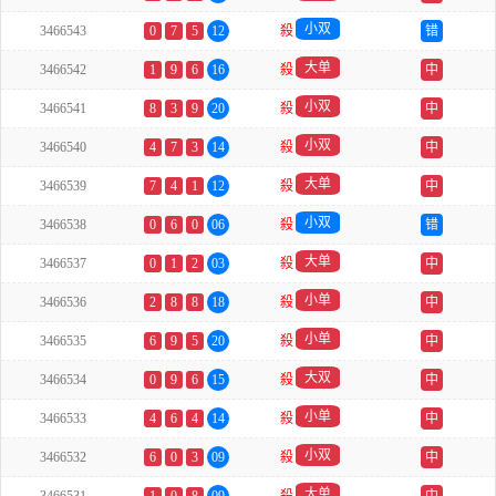
小双
3466543
0
7
5
12
殺
错
大单
3466542
1
9
6
16
殺
中
小双
3466541
8
3
9
20
殺
中
小双
3466540
4
7
3
14
殺
中
大单
3466539
7
4
1
12
殺
中
小双
3466538
0
6
0
06
殺
错
大单
3466537
0
1
2
03
殺
中
小单
3466536
2
8
8
18
殺
中
小单
3466535
6
9
5
20
殺
中
大双
3466534
0
9
6
15
殺
中
小单
3466533
4
6
4
14
殺
中
小双
3466532
6
0
3
09
殺
中
大单