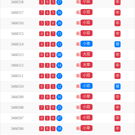
小双
3466518
3
9
5
17
殺
中
小双
3466517
7
4
5
16
殺
中
小双
3466516
5
5
6
16
殺
中
小双
3466515
4
4
7
15
殺
中
小单
3466514
4
1
6
11
殺
错
大双
3466513
0
8
0
08
殺
中
大单
3466512
5
3
6
14
殺
中
小双
3466511
4
5
8
17
殺
中
小双
3466510
6
5
1
12
殺
错
小单
3466509
3
9
4
16
殺
中
小双
3466508
7
9
9
25
殺
中
小双
3466507
0
1
6
07
殺
中
小单
3466506
9
8
1
18
殺
中