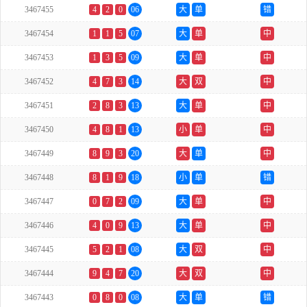
3467455
4
2
0
06
大
单
错
3467454
1
1
5
07
大
单
中
3467453
1
3
5
09
大
单
中
3467452
4
7
3
14
大
双
中
3467451
2
8
3
13
大
单
中
3467450
4
8
1
13
小
单
中
3467449
8
9
3
20
大
单
中
3467448
8
1
9
18
小
单
错
3467447
0
7
2
09
大
单
中
3467446
4
0
9
13
大
单
中
3467445
5
2
1
08
大
双
中
3467444
9
4
7
20
大
双
中
3467443
0
8
0
08
大
单
错