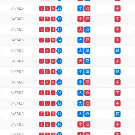
3467429
8
8
6
22
小
双
中
3467428
6
3
3
12
小
双
中
3467427
8
5
4
17
大
双
中
3467426
2
2
0
04
大
双
中
3467425
4
3
5
12
大
单
错
3467424
6
9
6
21
大
双
中
3467423
9
9
4
22
小
单
错
3467422
9
9
6
24
小
双
中
3467421
1
4
1
06
大
双
中
3467420
6
5
1
12
大
双
中
3467419
7
1
3
11
大
双
错
3467418
1
8
1
10
小
双
中