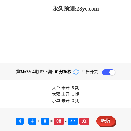
永久预测:28yc.com
第
3467504
期 距下期:
01
分
36
秒
广告开关：
大单
未开:
5
期
大双
未开:
1
期
小单
未开:
3
期
4
4
0
08
小
双
咪牌
+
+
=
-