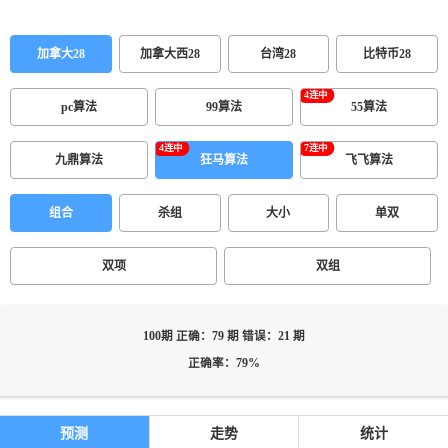
加拿大28
加拿大西28
台湾28
比特币28
pc算法
99算法
55算法
九鼎算法
狂马算法
飞飞算法
组合
杀组
大小
单双
双项
双组
100期 正确：79 期 错误：21 期
正确率：79%
预测
走势
统计