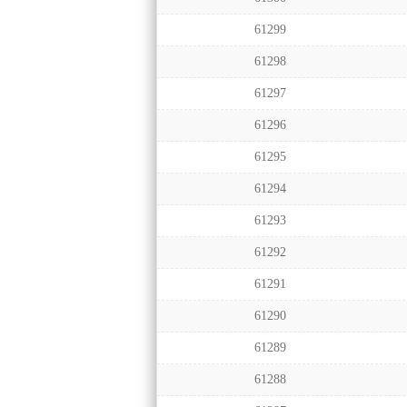
61299
61298
61297
61296
61295
61294
61293
61292
61291
61290
61289
61288