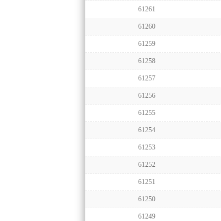
61261
61260
61259
61258
61257
61256
61255
61254
61253
61252
61251
61250
61249