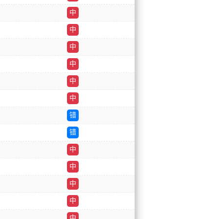
中
中
中
中
中
中
错
错
中
中
中
中
中