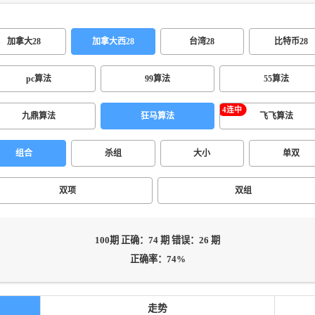
加拿大28
加拿大西28
台湾28
比特币28
pc算法
99算法
55算法
九鼎算法
狂马算法
飞飞算法
组合
杀组
大小
单双
双项
双组
100期 正确：74 期 错误：26 期
正确率：74%
走势