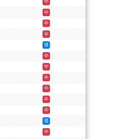
中
中
中
中
错
中
中
中
中
中
中
错
中