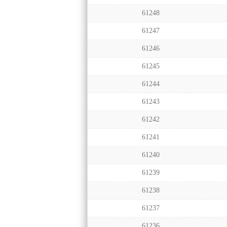
61248
61247
61246
61245
61244
61243
61242
61241
61240
61239
61238
61237
61236