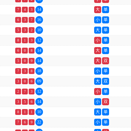
14
大
单
7
4
3
16
小
单
6
3
7
10
大
单
5
3
2
12
小
单
8
1
3
14
大
单
6
0
8
14
大
双
5
0
9
18
小
单
7
3
8
09
大
双
3
0
6
12
小
单
2
7
3
14
小
双
3
5
6
10
大
单
8
1
1
22
小
单
7
6
9