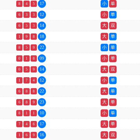
17
小
单
8
4
5
12
小
单
6
3
3
14
大
双
6
5
3
18
大
单
1
9
8
22
小
单
8
5
9
09
小
单
0
1
8
14
大
双
0
5
9
12
小
单
1
7
4
22
大
单
6
8
8
23
大
单
6
8
9
10
小
单
8
1
1
17
大
单
7
4
6
16
大
双
1
6
9