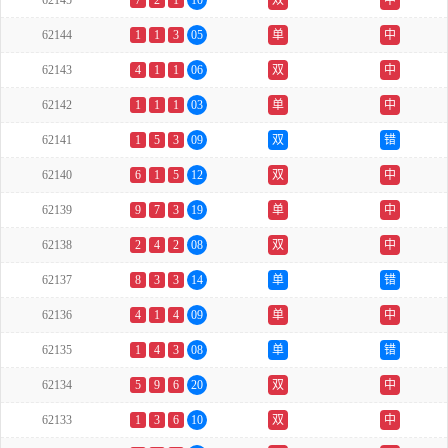
62145
7
2
1
10
双
中
62144
1
1
3
05
单
中
62143
4
1
1
06
双
中
62142
1
1
1
03
单
中
62141
1
5
3
09
双
错
62140
6
1
5
12
双
中
62139
9
7
3
19
单
中
62138
2
4
2
08
双
中
62137
8
3
3
14
单
错
62136
4
1
4
09
单
中
62135
1
4
3
08
单
错
62134
5
9
6
20
双
中
62133
1
3
6
10
双
中