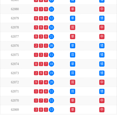
62081
9
6
8
23
双
错
62080
9
3
9
21
单
中
62079
8
0
4
12
单
错
62078
3
9
4
16
双
中
62077
9
3
9
21
单
中
62076
2
5
1
08
单
错
62075
1
3
7
11
双
错
62074
8
3
7
18
单
错
62073
2
9
8
19
双
错
62072
9
7
4
20
双
中
62071
1
4
6
11
双
错
62070
1
7
3
11
单
中
62069
3
9
1
13
单
中