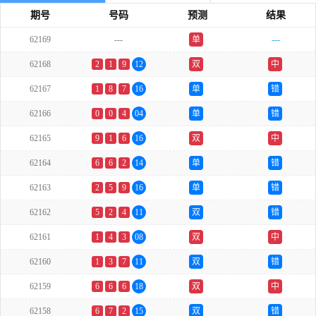
期号
号码
预测
结果
62169
---
单
---
62168
2
1
9
12
双
中
62167
1
8
7
16
单
错
62166
0
0
4
04
单
错
62165
9
1
6
16
双
中
62164
6
6
2
14
单
错
62163
2
5
9
16
单
错
62162
5
2
4
11
双
错
62161
1
4
3
08
双
中
62160
1
3
7
11
双
错
62159
6
6
6
18
双
中
62158
6
7
2
15
双
错