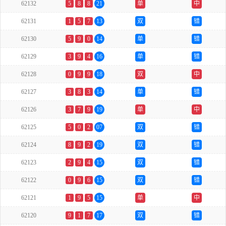
62132
5
8
8
21
单
中
62131
1
5
7
13
双
错
62130
5
9
0
14
单
错
62129
3
9
4
16
单
错
62128
0
9
9
18
双
中
62127
3
8
3
14
单
错
62126
3
7
9
19
单
中
62125
5
0
2
07
双
错
62124
8
9
2
19
双
错
62123
2
9
4
15
双
错
62122
0
9
6
15
双
错
62121
1
9
5
15
单
中
62120
9
1
7
17
双
错