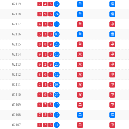
62119
2
4
6
12
单
错
62118
9
9
6
24
单
错
62117
4
3
6
13
单
中
62116
5
3
0
08
单
错
62115
8
8
9
25
单
中
62114
9
1
0
10
双
中
62113
9
2
9
20
双
中
62112
8
0
4
12
双
中
62111
2
4
2
08
双
中
62110
4
9
9
22
双
中
62109
4
7
8
19
单
中
62108
7
5
0
12
单
错
62107
1
2
8
11
单
中