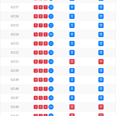
62157
7
6
7
20
单
错
62156
9
9
7
25
双
错
62155
5
7
1
13
双
错
62154
5
2
1
08
单
错
62153
1
3
9
13
双
错
62152
3
9
6
18
单
错
62151
6
7
3
16
双
中
62150
3
6
3
12
单
错
62149
9
9
3
21
双
错
62148
4
5
7
16
单
错
62147
4
3
3
10
单
错
62146
2
0
4
06
双
中