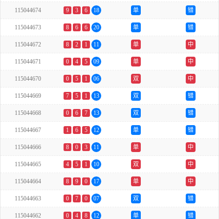
115044674
9
3
6
18
单
错
115044673
8
6
6
20
单
错
115044672
8
2
1
11
单
中
115044671
0
4
5
09
单
中
115044670
0
5
1
06
双
中
115044669
7
5
1
13
双
错
115044668
0
6
7
13
双
错
115044667
1
6
5
12
单
错
115044666
8
0
3
11
单
中
115044665
4
5
1
10
双
中
115044664
8
9
0
17
单
中
115044663
0
7
0
07
双
错
115044662
0
4
8
12
单
错