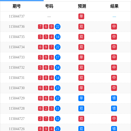
期号
号码
预测
结果
115044737
---
单
---
115044736
7
6
9
22
双
中
115044735
5
5
4
14
双
中
115044734
6
9
7
22
双
中
115044733
5
9
3
17
单
中
115044732
5
6
3
14
双
中
115044731
2
8
4
14
双
中
115044730
6
3
4
13
单
中
115044729
0
6
6
12
单
错
115044728
6
2
3
11
双
错
115044727
2
7
3
12
双
中
115044726
8
9
4
21
双
错