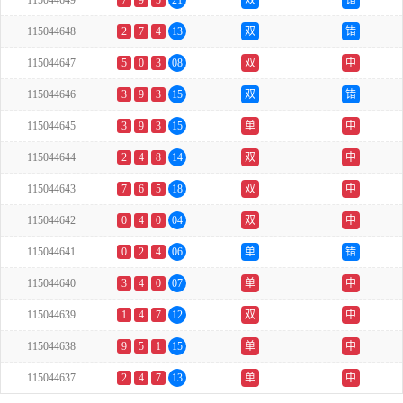
115044649
7
9
5
21
双
错
115044648
2
7
4
13
双
错
115044647
5
0
3
08
双
中
115044646
3
9
3
15
双
错
115044645
3
9
3
15
单
中
115044644
2
4
8
14
双
中
115044643
7
6
5
18
双
中
115044642
0
4
0
04
双
中
115044641
0
2
4
06
单
错
115044640
3
4
0
07
单
中
115044639
1
4
7
12
双
中
115044638
9
5
1
15
单
中
115044637
2
4
7
13
单
中