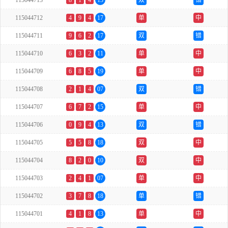
115044713
8
1
4
13
双
错
115044712
4
9
4
17
单
中
115044711
9
6
2
17
双
错
115044710
6
3
2
11
单
中
115044709
6
8
5
19
单
中
115044708
2
1
4
07
双
错
115044707
6
7
2
15
单
中
115044706
0
9
4
13
双
错
115044705
5
5
8
18
双
中
115044704
8
2
0
10
双
中
115044703
2
4
1
07
单
中
115044702
3
7
8
18
单
错
115044701
4
1
8
13
单
中