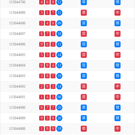
115044700
4
0
8
12
单
错
115044699
3
1
7
11
单
中
115044698
5
4
0
09
双
错
115044697
8
7
3
18
双
中
115044696
9
0
2
11
双
错
115044695
5
5
4
14
双
中
115044694
0
9
4
13
双
错
115044693
3
9
7
19
双
错
115044692
2
9
3
14
双
中
115044691
1
4
3
08
双
中
115044690
6
7
7
20
单
错
115044689
9
3
8
20
单
错
115044688
1
9
9
19
单
中