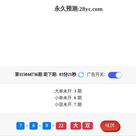
永久预测:28yc.com
第
115044736
期 距下期:
03
分
21
秒
广告开关：
大单
未开:
3
期
小单
未开:
6
期
小双
未开:
7
期
7
6
9
22
大
双
咪牌
+
+
=
-