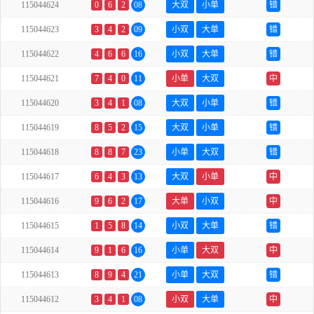
115044624
0
6
2
08
大双
小单
错
115044623
3
4
2
09
小双
大单
错
115044622
4
6
6
16
小双
大单
错
115044621
7
4
0
11
小单
大双
中
115044620
3
4
1
08
大双
小单
错
115044619
8
5
2
15
大双
小单
错
115044618
8
8
7
23
小单
大双
错
115044617
6
4
3
13
大双
小单
中
115044616
9
6
2
17
大单
小双
中
115044615
1
5
8
14
小双
大单
错
115044614
9
1
6
16
小单
大双
中
115044613
8
9
4
21
小单
大双
错
115044612
3
4
1
08
小双
大单
中