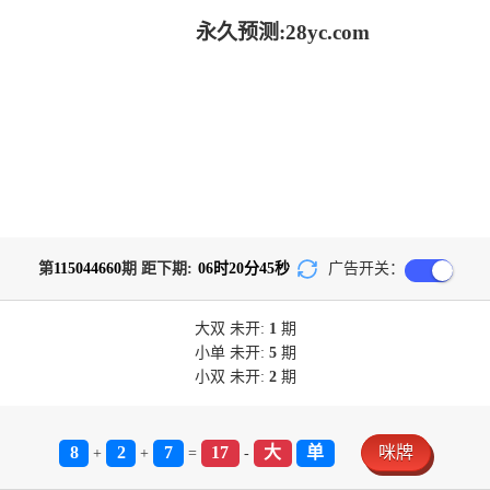
永久预测:28yc.com
第
115044660
期 距下期:
06
时
20
分
45
秒
广告开关：
大双
未开:
1
期
小单
未开:
5
期
小双
未开:
2
期
8
2
7
17
大
单
咪牌
+
+
=
-