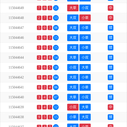
115044649
7
9
5
21
大单
小双
中
115044648
2
7
4
13
大双
小单
中
115044647
5
0
3
08
大双
小单
错
115044646
3
9
3
15
大双
小单
错
115044645
3
9
3
15
大双
小单
错
115044644
2
4
8
14
大单
小双
错
115044643
7
6
5
18
小双
大单
错
115044642
0
4
0
04
大双
小单
错
115044641
0
2
4
06
大双
小单
错
115044640
3
4
0
07
大单
小双
错
115044639
1
4
7
12
小双
大单
中
115044638
9
5
1
15
小单
大双
错