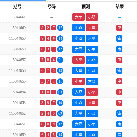
期号
号码
预测
结果
115044661
---
大单
小双
---
115044660
8
2
7
17
小双
大单
中
115044659
8
4
6
18
小双
大单
错
115044658
8
3
1
12
大双
小单
错
115044657
7
8
6
21
大单
小双
中
115044656
6
7
5
18
大单
小双
错
115044655
3
7
1
11
小单
大双
中
115044654
1
0
2
03
大双
小单
中
115044653
3
9
7
19
小双
大单
中
115044652
2
4
3
09
大单
小双
错
115044651
8
0
9
17
大双
小单
错
115044650
6
4
5
15
小单
大双
错