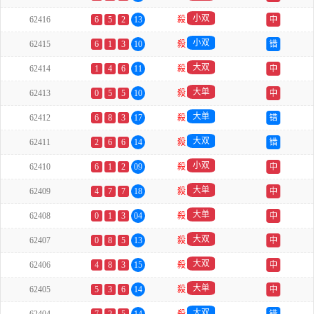
小双
62416
6
5
2
13
殺
中
小双
62415
6
1
3
10
殺
错
大双
62414
1
4
6
11
殺
中
大单
62413
0
5
5
10
殺
中
大单
62412
6
8
3
17
殺
错
大双
62411
2
6
6
14
殺
错
小双
62410
6
1
2
09
殺
中
大单
62409
4
7
7
18
殺
中
大单
62408
0
1
3
04
殺
中
大双
62407
0
8
5
13
殺
中
大双
62406
4
8
3
15
殺
中
大单
62405
5
3
6
14
殺
中
大双