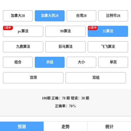
加拿大28
加拿大西28
台湾28
比特币28
pc算法
99算法
55算法
九鼎算法
狂马算法
飞飞算法
组合
杀组
大小
单双
双项
双组
100期 正确：70 期 错误：30 期
正确率：70%
预测
走势
统计