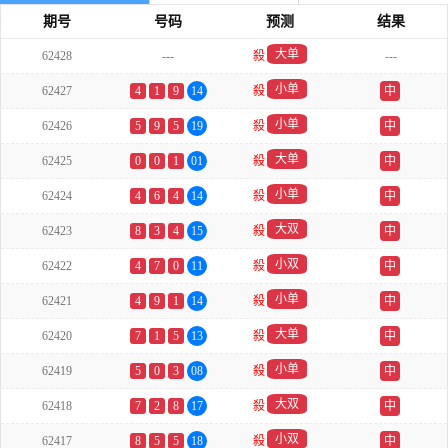
期号
号码
预测
结果
大单
62428
---
殺
---
小单
62427
4
1
9
14
殺
中
小单
62426
5
9
5
19
殺
中
大单
62425
0
0
1
01
殺
中
小单
62424
4
6
4
14
殺
中
大双
62423
8
3
4
15
殺
中
小双
62422
4
7
0
11
殺
中
小单
62421
4
9
1
14
殺
中
大单
62420
7
1
5
13
殺
中
小单
62419
5
0
3
08
殺
中
大双
62418
7
2
8
17
殺
中
小双
62417
8
5
5
18
殺
中