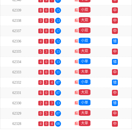
62340
1
9
7
17
殺
中
小双
62339
8
6
1
15
殺
中
大双
62338
3
8
2
13
殺
中
小双
62337
5
8
4
17
殺
中
小双
62336
4
1
7
12
殺
错
大双
62335
5
3
5
13
殺
中
小单
62334
4
0
9
13
殺
错
大单
62333
8
0
3
11
殺
中
小单
62332
0
3
4
07
殺
错
大双
62331
6
0
1
07
殺
中
小单
62330
2
8
3
13
殺
错
大单
62329
0
5
2
07
殺
中
大单
62328
4
0
4
08
殺
中