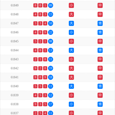
61849
8
0
1
09
小
中
61848
4
8
3
15
大
中
61847
3
3
4
10
大
错
61846
4
9
9
22
小
错
61845
5
2
1
08
小
中
61844
4
8
1
13
大
错
61843
2
1
8
11
小
中
61842
9
2
8
19
大
中
61841
9
0
9
18
大
中
61840
5
5
1
11
大
错
61839
4
5
3
12
小
中
61838
9
3
5
17
小
错
61837
2
5
4
11
小
中