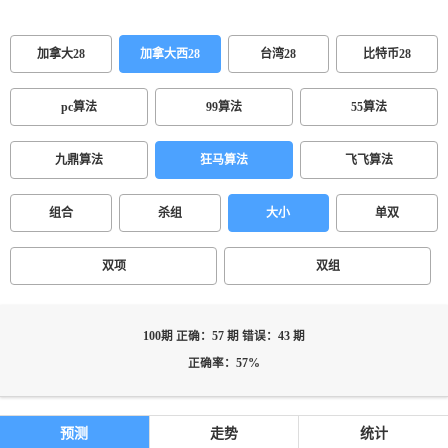
加拿大28
加拿大西28
台湾28
比特币28
pc算法
99算法
55算法
九鼎算法
狂马算法
飞飞算法
组合
杀组
大小
单双
双项
双组
100期 正确：57 期 错误：43 期
正确率：57%
预测
走势
统计