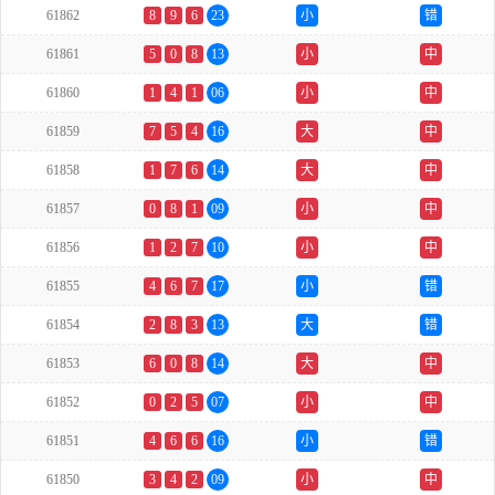
61862
8
9
6
23
小
错
61861
5
0
8
13
小
中
61860
1
4
1
06
小
中
61859
7
5
4
16
大
中
61858
1
7
6
14
大
中
61857
0
8
1
09
小
中
61856
1
2
7
10
小
中
61855
4
6
7
17
小
错
61854
2
8
3
13
大
错
61853
6
0
8
14
大
中
61852
0
2
5
07
小
中
61851
4
6
6
16
小
错
61850
3
4
2
09
小
中