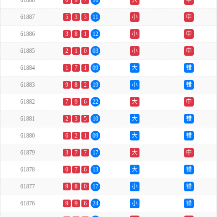
61888
0
9
7
16
大
中
61887
5
3
3
11
小
中
61886
3
8
1
12
小
中
61885
2
1
0
03
小
中
61884
1
7
1
09
大
错
61883
9
8
2
19
小
错
61882
7
9
6
22
大
中
61881
2
3
5
10
大
错
61880
6
2
1
09
大
错
61879
3
7
7
17
大
中
61878
0
7
6
13
大
错
61877
9
8
0
17
小
错
61876
9
9
6
24
小
错