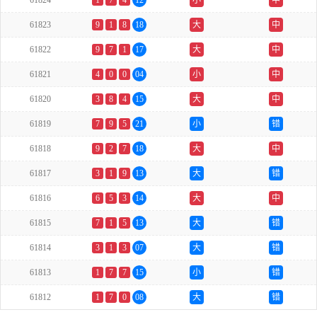
61824
1
7
4
12
小
中
61823
9
1
8
18
大
中
61822
9
7
1
17
大
中
61821
4
0
0
04
小
中
61820
3
8
4
15
大
中
61819
7
9
5
21
小
错
61818
9
2
7
18
大
中
61817
3
1
9
13
大
错
61816
6
5
3
14
大
中
61815
7
1
5
13
大
错
61814
3
1
3
07
大
错
61813
1
7
7
15
小
错
61812
1
7
0
08
大
错