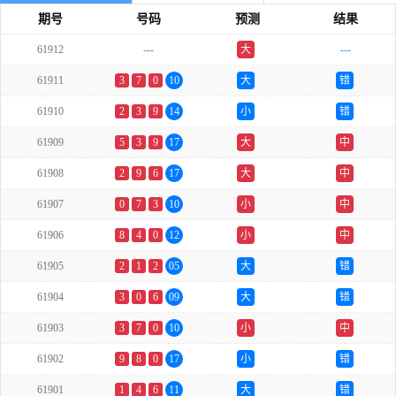
期号
号码
预测
结果
61912
---
大
---
双
61911
3
7
0
10
大
错
61910
2
3
9
14
小
错
61909
5
3
9
17
大
中
61908
2
9
6
17
大
中
61907
0
7
3
10
小
中
61906
8
4
0
12
小
中
61905
2
1
2
05
大
错
61904
3
0
6
09
大
错
61903
3
7
0
10
小
中
61902
9
8
0
17
小
错
61901
1
4
6
11
大
错