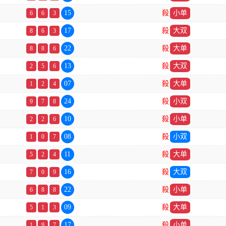
15
殺
小单
6
6
3
17
殺
大双
8
6
3
22
殺
大单
8
8
6
13
殺
大双
2
5
6
07
殺
大单
1
2
4
24
殺
小双
9
7
8
10
殺
小单
2
2
6
08
殺
小双
1
0
7
11
殺
大单
5
2
4
16
殺
大双
7
0
9
22
殺
小单
6
8
8
09
殺
大单
5
1
3
17
殺
小单
1
9
7