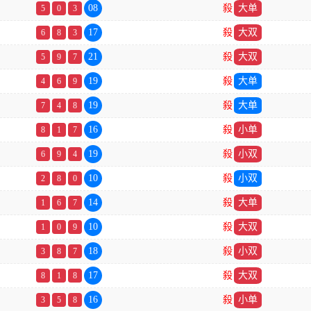
08
殺
大单
5
0
3
17
殺
大双
6
8
3
21
殺
大双
5
9
7
19
殺
大单
4
6
9
19
殺
大单
7
4
8
16
殺
小单
8
1
7
19
殺
小双
6
9
4
10
殺
小双
2
8
0
14
殺
大单
1
6
7
10
殺
大双
1
0
9
18
殺
小双
3
8
7
17
殺
大双
8
1
8
16
殺
小单
3
5
8