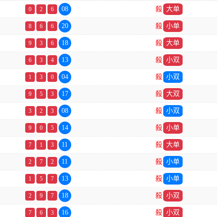
08
殺
大单
0
2
6
20
殺
小单
8
6
6
18
殺
大单
9
3
6
13
殺
小双
6
3
4
04
殺
小双
1
3
0
17
殺
大双
9
5
3
08
殺
小双
3
2
3
14
殺
小单
9
0
5
11
殺
大单
7
1
3
11
殺
小单
2
7
2
13
殺
小单
1
5
7
18
殺
小双
2
9
7
16
殺
小双
7
6
3