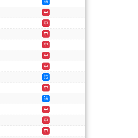
错
中
中
中
中
中
中
错
中
错
中
中
中