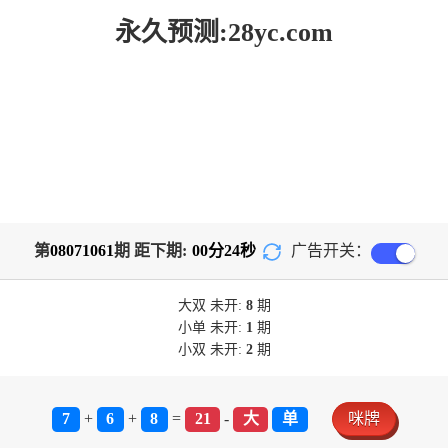
永久预测:28yc.com
第
08071061
期 距下期:
00
分
24
秒
广告开关：
大双
未开:
8
期
小单
未开:
1
期
小双
未开:
2
期
7
+
6
+
8
=
21
-
大
单
咪牌