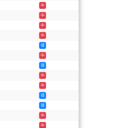
中
中
中
中
错
中
错
中
中
错
错
中
中