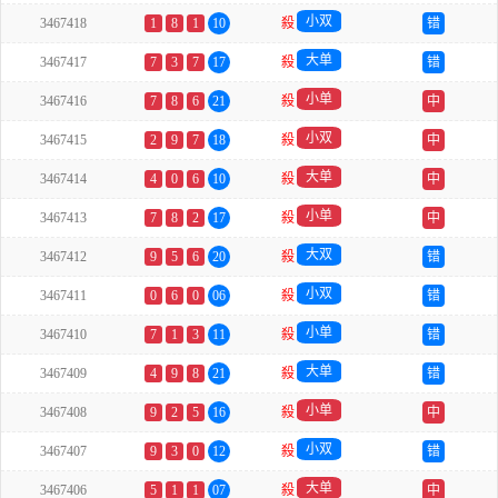
小双
3467418
1
8
1
10
殺
错
大单
3467417
7
3
7
17
殺
错
小单
3467416
7
8
6
21
殺
中
小双
3467415
2
9
7
18
殺
中
大单
3467414
4
0
6
10
殺
中
小单
3467413
7
8
2
17
殺
中
大双
3467412
9
5
6
20
殺
错
小双
3467411
0
6
0
06
殺
错
小单
3467410
7
1
3
11
殺
错
大单
3467409
4
9
8
21
殺
错
小单
3467408
9
2
5
16
殺
中
小双
3467407
9
3
0
12
殺
错
大单
3467406
5
1
1
07
殺
中