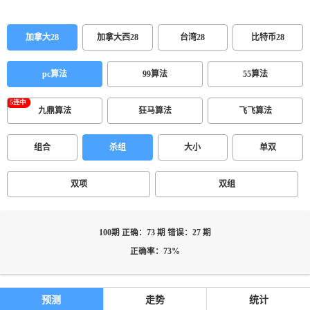
加拿大28
加拿大西28
台湾28
比特币28
pc算法
99算法
55算法
九鼎算法
狂马算法
飞飞算法
组合
杀组
大小
单双
双项
双组
100期 正确：73 期 错误：27 期
正确率：73%
预测
走势
统计