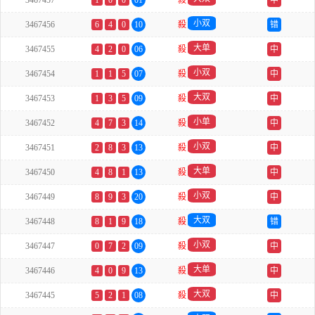
3467457
1
0
0
01
殺
中
小双
3467456
6
4
0
10
殺
错
大单
3467455
4
2
0
06
殺
中
小双
3467454
1
1
5
07
殺
中
大双
3467453
1
3
5
09
殺
中
小单
3467452
4
7
3
14
殺
中
小双
3467451
2
8
3
13
殺
中
大单
3467450
4
8
1
13
殺
中
小双
3467449
8
9
3
20
殺
中
大双
3467448
8
1
9
18
殺
错
小双
3467447
0
7
2
09
殺
中
大单
3467446
4
0
9
13
殺
中
大双
3467445
5
2
1
08
殺
中