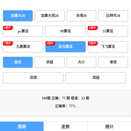
加拿大28
加拿大西28
台湾28
比特币28
pc算法
99算法
55算法
九鼎算法
狂马算法
飞飞算法
组合
杀组
大小
单双
双项
双组
100期 正确：77 期 错误：23 期
正确率：77%
预测
走势
统计