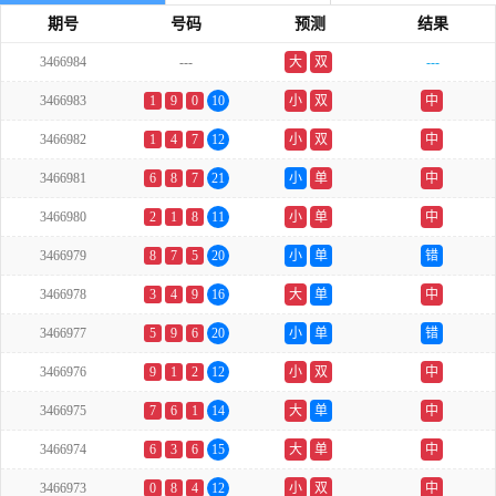
期号
号码
预测
结果
3466984
---
大
双
---
3466983
1
9
0
10
小
双
中
3466982
1
4
7
12
小
双
中
3466981
6
8
7
21
小
单
中
3466980
2
1
8
11
小
单
中
3466979
8
7
5
20
小
单
错
3466978
3
4
9
16
大
单
中
3466977
5
9
6
20
小
单
错
3466976
9
1
2
12
小
双
中
3466975
7
6
1
14
大
单
中
3466974
6
3
6
15
大
单
中
3466973
0
8
4
12
小
双
中