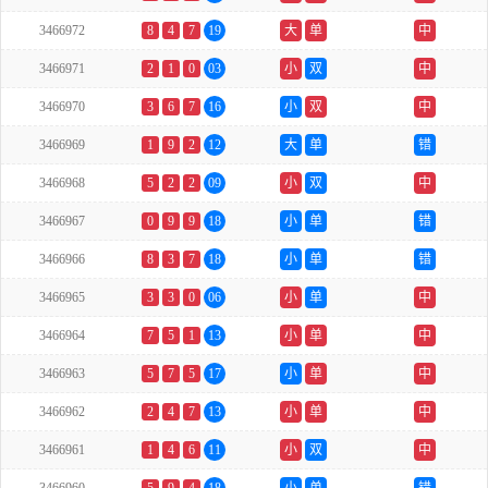
3466972
8
4
7
19
大
单
中
3466971
2
1
0
03
小
双
中
3466970
3
6
7
16
小
双
中
3466969
1
9
2
12
大
单
错
3466968
5
2
2
09
小
双
中
3466967
0
9
9
18
小
单
错
3466966
8
3
7
18
小
单
错
3466965
3
3
0
06
小
单
中
3466964
7
5
1
13
小
单
中
3466963
5
7
5
17
小
单
中
3466962
2
4
7
13
小
单
中
3466961
1
4
6
11
小
双
中