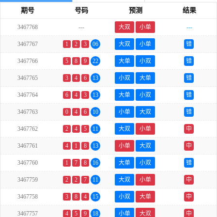
期号
号码
预测
结果
3467768
---
大双
小单
---
3467767
1
2
3
06
大双
小单
错
3467766
5
8
9
22
大单
小双
错
3467765
3
4
6
13
小双
大单
错
3467764
6
4
3
13
大单
小双
错
3467763
0
4
6
10
小单
大双
错
3467762
2
4
5
11
大双
小单
中
3467761
4
1
8
13
小单
大双
中
3467760
1
7
8
16
大单
小双
错
3467759
2
2
7
11
大双
小单
中
3467758
3
8
4
15
小双
大单
中
3467757
4
5
9
18
小单
大双
中