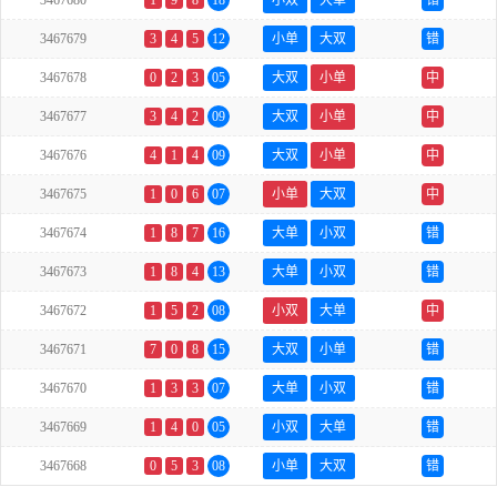
3467680
1
9
8
18
小双
大单
错
3467679
3
4
5
12
小单
大双
错
3467678
0
2
3
05
大双
小单
中
3467677
3
4
2
09
大双
小单
中
3467676
4
1
4
09
大双
小单
中
3467675
1
0
6
07
小单
大双
中
3467674
1
8
7
16
大单
小双
错
3467673
1
8
4
13
大单
小双
错
3467672
1
5
2
08
小双
大单
中
3467671
7
0
8
15
大双
小单
错
3467670
1
3
3
07
大单
小双
错
3467669
1
4
0
05
小双
大单
错
3467668
0
5
3
08
小单
大双
错