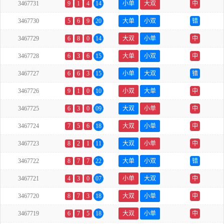
3467731
9
1
4
14
小单
大双
中
3467730
5
6
9
20
大单
小双
错
3467729
6
8
0
14
大双
小单
中
3467728
6
3
6
15
大单
小双
中
3467727
6
6
3
15
小单
大双
错
3467726
9
1
0
10
小双
大单
中
3467725
6
3
0
09
大双
小单
中
3467724
7
5
6
18
大双
小单
中
3467723
8
2
1
11
大双
小单
中
3467722
8
7
7
22
大单
小双
错
3467721
4
3
0
07
小单
大双
中
3467720
8
7
3
18
大双
小单
中
3467719
6
7
5
18
大双
小单
中