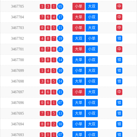
3467705
1
3
1
05
小单
大双
中
3467704
7
6
4
17
大单
小双
中
3467703
0
6
5
11
小单
大双
中
3467702
4
8
7
19
大双
小单
错
3467701
6
7
8
21
大单
小双
中
3467700
5
8
1
14
大单
小双
错
3467699
1
4
5
10
小单
大双
错
3467698
3
6
5
14
大单
小双
错
3467697
4
6
1
11
小单
大双
中
3467696
0
6
1
07
大单
小双
错
3467695
7
1
5
13
大单
小双
错
3467694
8
0
2
10
小单
大双
错
3467693
5
1
1
07
大单
小双
错