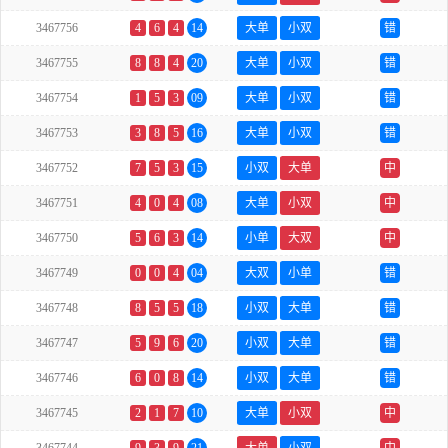
3467756
4
6
4
14
大单
小双
错
3467755
8
8
4
20
大单
小双
错
3467754
1
5
3
09
大单
小双
错
3467753
3
8
5
16
大单
小双
错
3467752
7
5
3
15
小双
大单
中
3467751
4
0
4
08
大单
小双
中
3467750
5
6
3
14
小单
大双
中
3467749
0
0
4
04
大双
小单
错
3467748
8
5
5
18
小双
大单
错
3467747
5
9
6
20
小双
大单
错
3467746
6
0
8
14
小双
大单
错
3467745
2
1
7
10
大单
小双
中